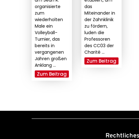
um Sean R.
etabliert, um
organisierte
das
zum
Miteinander in
wiederholten
der Zahnklinik
Male ein
zu fördern,
Volleyball-
luden die
Turnier, das
Professoren
bereits in
des CC03 der
vergangenen
Charité ...
Jahren großen
Zum Beitrag
Anklang ...
Zum Beitrag
Rechtliche