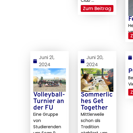
Club ...
Zum Beitrag
F
He
ve
Z
Juni 21,
Juni 20,
2024
2024
P
Be
Vi
Z
Volleyball-
Sommerlic
Turnier an
hes Get
der FU
Together
Eine Gruppe
Mittlerweile
von
schon als
Studierenden
Tradition