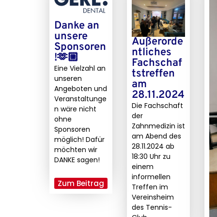
Danke an
unsere
Außerorde
Sponsoren
ntliches
!🫶🏼
Fachschaf
Eine Vielzahl an
tstreffen
unseren
am
Angeboten und
28.11.2024
Veranstaltunge
Die Fachschaft
n wäre nicht
der
ohne
Zahnmedizin ist
Sponsoren
am Abend des
möglich! Dafür
28.11.2024 ab
möchten wir
18:30 Uhr zu
DANKE sagen!
einem
informellen
...
Zum Beitrag
Treffen im
Vereinsheim
des Tennis-