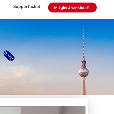
Supportticket
Mitglied werden 📝
🗞️